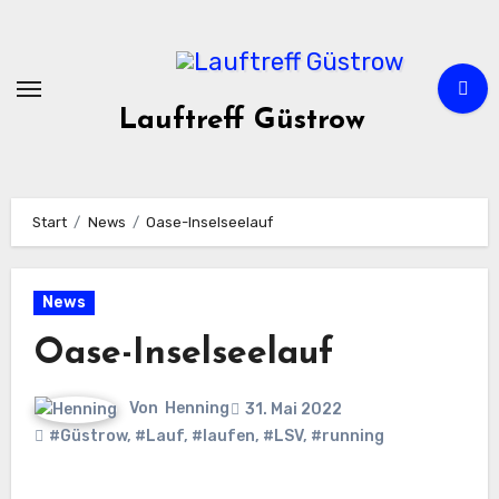
Zum
Inhalt
springen
Lauftreff Güstrow
Start
News
Oase-Inselseelauf
News
Oase-Inselseelauf
Von
Henning
31. Mai 2022
#Güstrow
,
#Lauf
,
#laufen
,
#LSV
,
#running