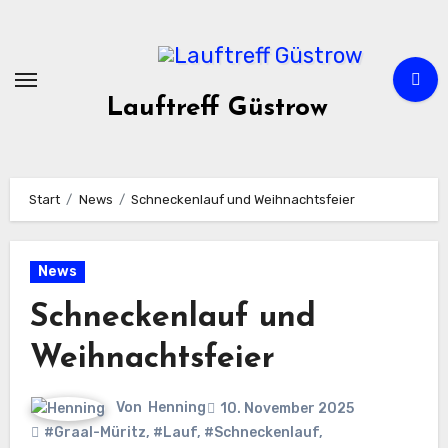
Zum
Inhalt
springen
Lauftreff Güstrow
Start
News
Schneckenlauf und Weihnachtsfeier
News
Schneckenlauf und
Weihnachtsfeier
Von
Henning
10. November 2025
#Graal-Müritz
,
#Lauf
,
#Schneckenlauf
,