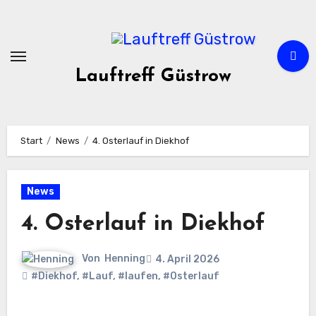
Zum
Inhalt
springen
Lauftreff Güstrow
Start
News
4. Osterlauf in Diekhof
News
4. Osterlauf in Diekhof
Von
Henning
4. April 2026
#Diekhof
,
#Lauf
,
#laufen
,
#Osterlauf