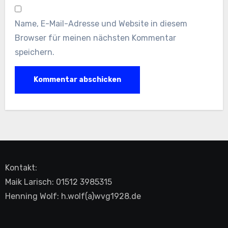
Name, E-Mail-Adresse und Website in diesem
Browser für meinen nächsten Kommentar
speichern.
Kontakt:
Maik Larisch: 01512 3985315
Henning Wolf: h.wolf(a)wvg1928.de