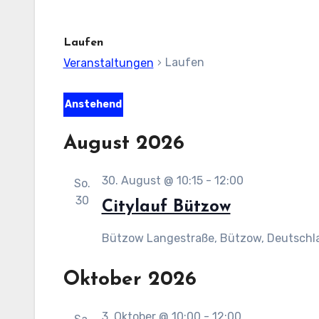
Laufen
Laufen
Veranstaltungen
Veranstaltungen
Anstehend
Datum
August 2026
wählen.
30. August @ 10:15
-
12:00
So.
30
Citylauf Bützow
Bützow
Langestraße, Bützow, Deutschl
Oktober 2026
3. Oktober @ 10:00
-
12:00