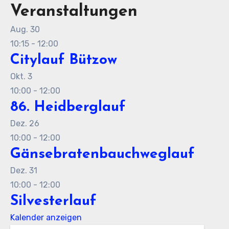
Veranstaltungen
Aug.
30
10:15
-
12:00
Citylauf Bützow
ltungen
staltung
Okt.
3
hten-
10:00
-
12:00
86. Heidberglauf
ation
Dez.
26
n,
10:00
-
12:00
Gänsebratenbauchweglauf
ion
Dez.
31
10:00
-
12:00
Silvesterlauf
Kalender anzeigen